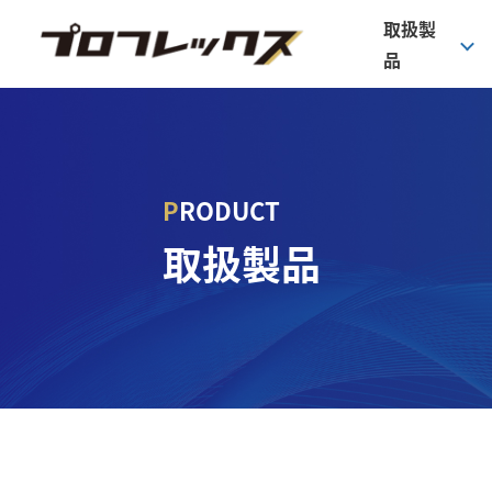
取扱製
品
PRODUCT
パー
取扱製品
カ
洗
保
そ
サ
フ