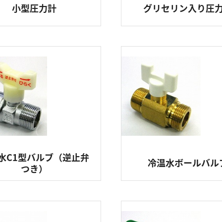
小型圧力計
グリセリン入り圧
水C1型バルブ（逆止弁
冷温水ボールバル
つき）