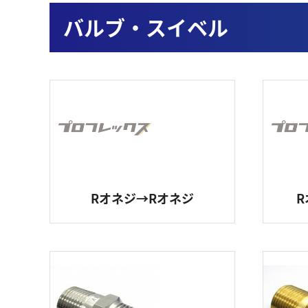
バルブ・スイベル
ホ
ア
エ
フ
シ
Rオネジ→Rオネジ
R