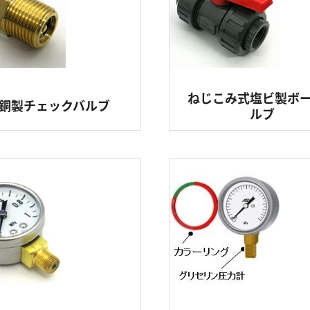
ねじこみ式塩ビ製ボ
銅製チェックバルブ
ルブ