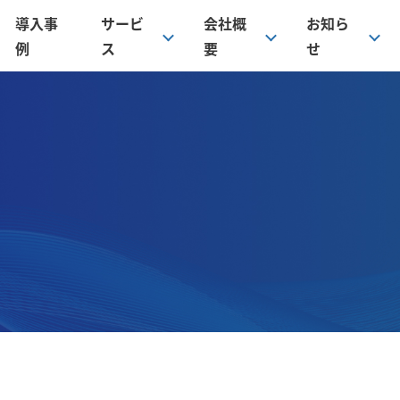
導入事
サービ
会社概
お知ら
例
ス
要
せ
口金具選定ツール
カー製継手EO-2
アダプター
カップラー
ムロック
樹脂継手
ホースバンド
浄機関連
バルブ・スイベル
護・付属消耗品
その他ホース
の他配管パーツ
継手の設計・製作（オーダーメイド）
ニタリー継手・パイプ溶接加工（オーダーメイド）
ッ素樹脂チューブ曲げ加工（オーダーメイド）