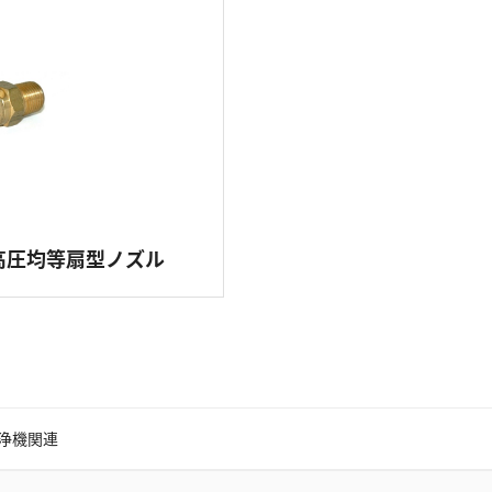
高圧均等扇型ノズル
浄機関連