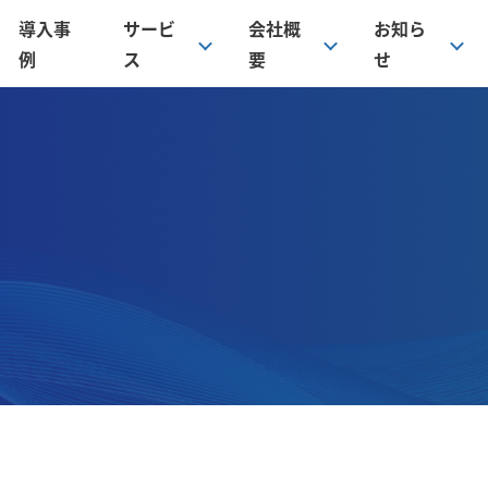
導入事
サービ
会社概
お知ら
例
ス
要
せ
口金具選定ツール
カー製継手EO-2
アダプター
カップラー
ムロック
樹脂継手
ホースバンド
浄機関連
バルブ・スイベル
護・付属消耗品
その他ホース
の他配管パーツ
継手の設計・製作（オーダーメイド）
ニタリー継手・パイプ溶接加工（オーダーメイド）
ッ素樹脂チューブ曲げ加工（オーダーメイド）