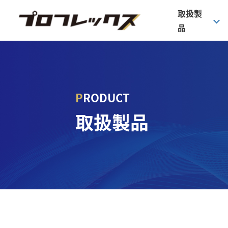
取扱製
品
PRODUCT
パー
取扱製品
カ
洗
保
そ
サ
フ