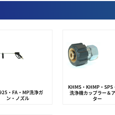
ース
口金具
パーカー製口金具
ッセンブリホース製作（オーダーメイド）
ア・水・薬品向けホース製作（オーダーメイド）
ッ素樹脂（PTFE）ホース
ステンレスホース
リコーンゴムホース
ホワイトゴムホース
KHMS・KHMP・SPS
925・FA・MP洗浄ガ
洗浄機カップラー＆
ン・ノズル
ター