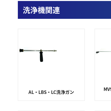
洗浄機関連
ホ
ア
エ
フ
シ
MV
AL・LBS・LC洗浄ガン