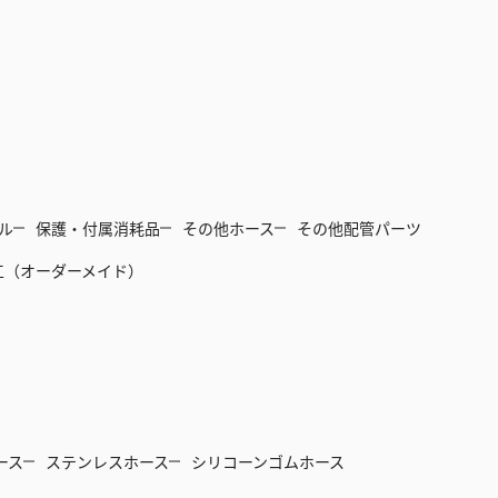
ル
保護・付属消耗品
その他ホース
その他配管パーツ
工（オーダーメイド）
ース
ステンレスホース
シリコーンゴムホース